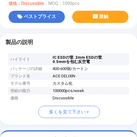
価格：Discussible
MOQ：1000pcs
ベストプライス
接触
製品の説明
,
,
IC ESDの管
2mm ESDの管
ハイライト
0.5mmを包む反空電
パッケージの詳細
400-600個/カートン
ブランド名
ACE DELIXIN
モデル番号
カスタム化
供給の能力
100000pcs/week
価格
Discussible
多くを見て下さい