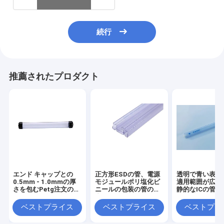
続行
推薦されたプロダクト
エンド キャップとの
正方形ESDの管、電源
透明で青い表面
0.5mm - 1.0mmの厚
モジュールポリ塩化ビ
適用範囲が広いE
さを包むPetg注文の
ニールの包装の管の反
静的なICの管
ESDの管
空電
ベストプライス
ベストプライス
ベストプラ