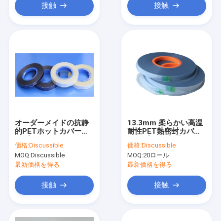
接触
接触
オーダーメイドの抗静
13.3mm 柔らかい高温
的PETホットカバーテ
耐性PET熱密封カバー
ープ
テープ SMD部品
価格:
Discussible
価格:
Discussible
MOQ:
Discussible
MOQ:
20ロール
最新価格を得る
最新価格を得る
接触
接触