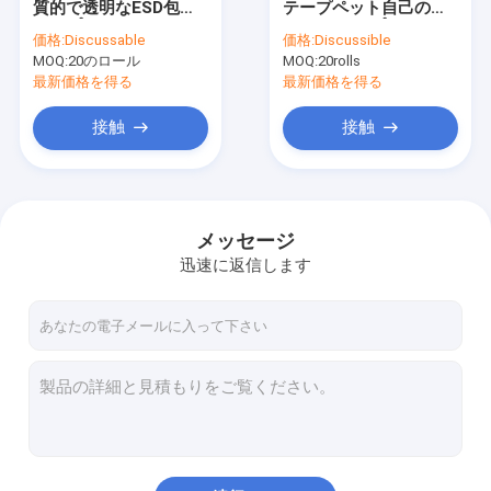
質的で透明なESD包装
テープペット自己の棒
ESDの管
テープ
カバー テープ
価格:
Discussable
価格:
Discussible
MOQ:
プラスチックのリール
20のロール
MOQ:
20rolls
最新価格を得る
最新価格を得る
ESDのプラスチック皿
接触
接触
まめの包装箱
ESDの腰掛けの椅子
メッセージ
反静的な付属品
迅速に返信します
新しい
smt
esdの生地