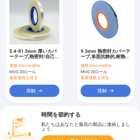
5.4-81.5mm 厚いカバ
9.3mm 熱密封カバーテ
ーテープ,熱密封/自己粘
ープ,単面抗静的,耐熱性
着オプション,PET/PS,
& 高透明性,SMT生産に
価格:
Discussible
価格:
Discussible
反静的処理
適しています
MOQ:
20ロール
MOQ:
20ロール
最新価格を得る
最新価格を得る
接触
接触
時間を節約する
私たちはあなたと最高の製品に連絡しまし
ょう。