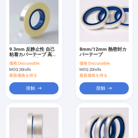
9.3mm 反静止性 自己
8mm/12mm 熱密封カ
粘着カバーテープ 高透
バーテープ
明性 ESD 保護パッケー
価格:
Discussible
価格:
Discussible
ジ
MOQ:
20rolls
MOQ:
20rolls
最新価格を得る
最新価格を得る
接触
接触
ホーム
製品
企業情報