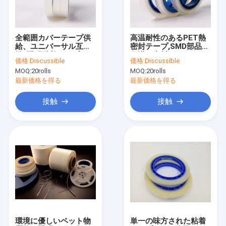
会社案内
品質管理
全範囲カバーテープ供
高温耐性のあるPET熱
給、ユニバーサル互換
密封テープ,SMD部品の
お問い合わせ
性; 透明粘着タイプまた
保護と密封のために
価格:
Discussible
価格:
Discussible
はヒートシールタイプ
MOQ:
20rolls
MOQ:
20rolls
をご用意
ニュース
最新価格を得る
最新価格を得る
すべての場合
接触
接触
ESDの包装テープ
安全な記入項目の回転木戸
クリーンルームの付属品
カバーテープ
環境に優しいペット物
単一の味方された粘着