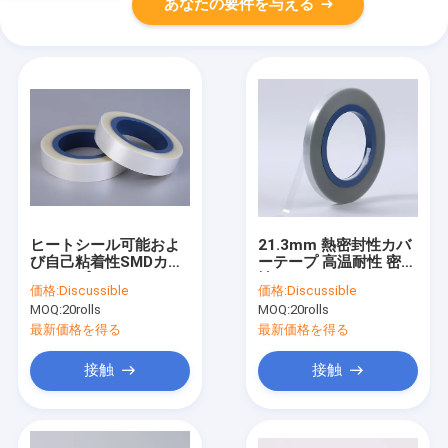
あなたの要件を与える
ヒートシール可能およ
21.3mm 熱密封性カバ
び自己粘着性SMDカバ
ーテープ 高温耐性 密封
ーテープ、12～72mm
性
価格:
Discussible
価格:
Discussible
キャリアテープに適合
MOQ:
20rolls
MOQ:
20rolls
最新価格を得る
最新価格を得る
接触
接触