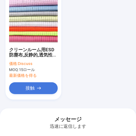
クリーンルーム用ESD
防塵布,反静的,透気性の
ある 150mのロールで
価格:
Discuss
提供されています.
MOQ:
15ロール
最新価格を得る
接触
メッセージ
迅速に返信します