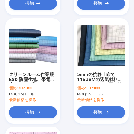
接触
接触
クリーンルーム作業服
5mmの抗静止布で
ESD 防塵生地、帯電防
115GSMの透気材料で
止、ツイル織り
クリーンルーム用に設
価格:
Discuss
価格:
Discuss
計されています
MOQ:
15ロール
MOQ:
15ロール
最新価格を得る
最新価格を得る
接触
接触