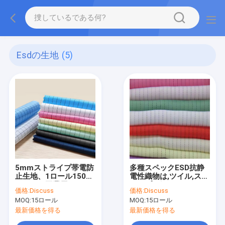
Esdの生地
(5)
5mmストライプ帯電防
多種スペックESD抗静
止生地、1ロール150メ
電性織物は,ツイル,スト
ートル、工業用クリー
ライプ,グリッドのスタ
価格:
Discuss
価格:
Discuss
ンルーム用静電気防止
イルで利用できます.
MOQ:
15ロール
MOQ:
15ロール
テキスタイル。
最新価格を得る
最新価格を得る