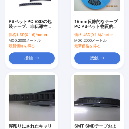
会社案内
品質管理
PSペットPC ESDの包
16mm反静的なテープ
装テープ、非伝導性
PC PSペット物質的で
お問い合わせ
SMTのキャリア テープ
黒く明確な色
価格:
USD(0.1-6)/meter
価格:
USD(0.1-6)/meter
MOQ:
2000メートル
MOQ:
2000メートル
ニュース
最新価格を得る
最新価格を得る
すべての場合
接触
接触
ESDの包装テープ
安全な記入項目の回転木戸
クリーンルームの付属品
カバーテープ
浮彫りにされたキャリ
SMT SMDテープおよ