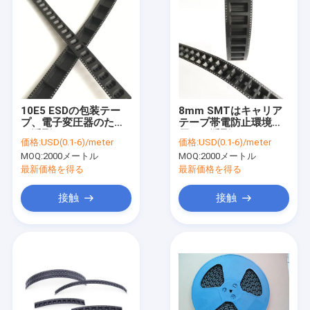
10E5 ESDの包装テー
8mm SMTはキャリア
プ、電子変圧器のため
テープ帯電防止環境に
の浮彫りになるPCのキ
優しい浮彫りにした
価格:
USD(0.1-6)/meter
価格:
USD(0.1-6)/meter
ャリアのテープ リール
MOQ:
2000メートル
MOQ:
2000メートル
最新価格を得る
最新価格を得る
接触
接触
ホーム
製品
企業情報