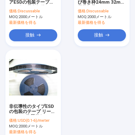
アESDの包装テープお
び巻き枠24mm 32mm
ESDの管
よび巻き枠友好的な8-
電子部品のための
価格:
Discussable
価格:
Discussable
104mm Eco
44mm
MOQ:
プラスチックのリール
2000メートル
MOQ:
2000メートル
最新価格を得る
最新価格を得る
ESDのプラスチック皿
接触
接触
まめの包装箱
ESDの腰掛けの椅子
反静的な付属品
新しい
smt
非伝導性のタイプESD
esdの生地
の包装のテープ リール
PSのPC物質的なROHS
価格:
USD(0.1-6)/meter
は承認した
MOQ:
2000メートル
最新価格を得る