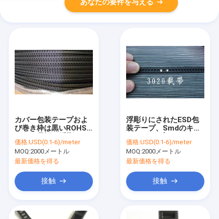
あなたの要件を与える
カバー包装テープおよ
浮彫りにされたESD包
び巻き枠は黒いROHS
装テープ、Smdのキャ
SGSの承認を浮彫りに
リア テープ12mm
価格:
USD(0.1-6)/meter
価格:
USD(0.1-6)/meter
した
24mm 32mm
MOQ:
2000メートル
MOQ:
2000メートル
最新価格を得る
最新価格を得る
接触
接触