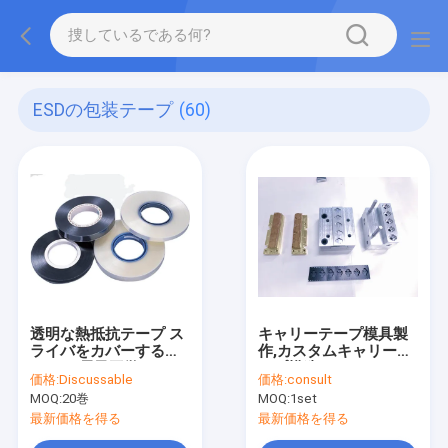
ESDの包装テープ
(60)
透明な熱抵抗テープ ス
キャリーテープ模具製
ライバをカバーする
作,カスタムキャリーテ
SMTの電子工学のシー
ープ模造
価格:
Discussable
価格:
consult
ルPSA
MOQ:
20巻
MOQ:
1set
最新価格を得る
最新価格を得る