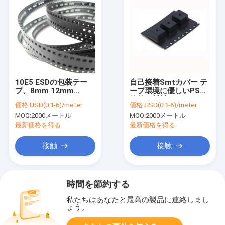
10E5 ESDの包装テー
自己接着Smtカバー テ
プ、8mm 12mm
ープ環境に優しいPS反
24mm SMT SMD PSの
静的な材料
価格:
USD(0.1-6)/meter
価格:
USD(0.1-6)/meter
キャリア テープ
MOQ:
2000メートル
MOQ:
2000メートル
最新価格を得る
最新価格を得る
接触
接触
時間を節約する
私たちはあなたと最高の製品に連絡しまし
ょう。