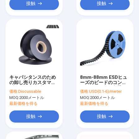
接触
接触
キャパシタンスのため
8mm-88mm ESDヒュ
の卸し売りカスタマイ
ーズのビードのコンデ
ズされたサイズのABS
ンサーのための包装テ
価格:
Discussable
価格:
USD(0.1-6)/meter
電子部品の伝導性キャ
ープSMTキャリア
MOQ:
2000メートル
MOQ:
2000メートル
リア テープ
最新価格を得る
最新価格を得る
接触
接触