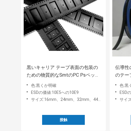
黒いキャリア テープ表面の包装の
伝導性
ための物質的なSmtのPC Psペット
のテー
材料
色:黒くか明確
色:黒
ESDの価値:10E5への10E9
ESDの
サイズ:16mm、24mm、32mm、44mm、56mm、72mm、88mm
サイズ
接触