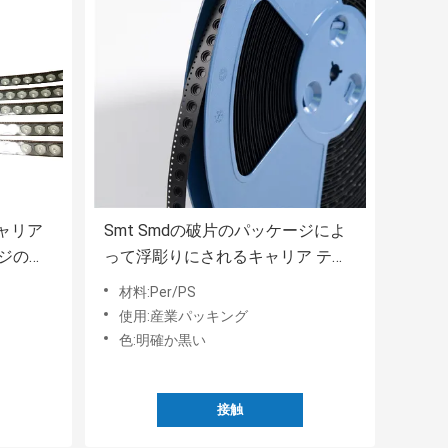
キャリア
Smt Smdの破片のパッケージによ
ジの反
って浮彫りにされるキャリア テー
プおよび巻き枠カバー テープ
材料:Per/PS
使用:産業パッキング
色:明確か黒い
接触