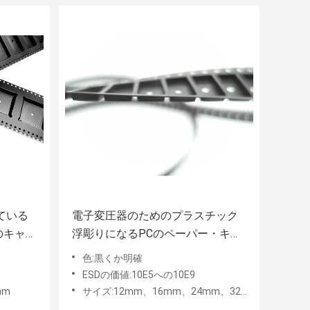
ている
電子変圧器のためのプラスチック
dのキャリ
浮彫りになるPCのペーパー・キャ
リア テープ
色:黒くか明確
ESDの価値:10E5への10E9
mm
サイズ:12mm、16mm、24mm、32mm、44mm、56mm