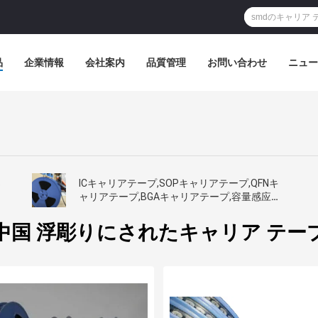
品
企業情報
会社案内
品質管理
お問い合わせ
ニュー
さ
ICキャリアテープ,SOPキャリアテープ,QFNキ
ャリアテープ,BGAキャリアテープ,容量感应性,
反静的キャリアテープ,カスタマイズされた
SMTテープ処理
中国 浮彫りにされたキャリア テー