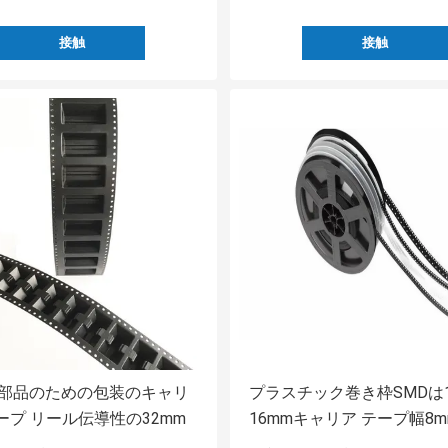
接触
接触
の部品のための包装のキャリ
プラスチック巻き枠SMDは1
ープ リール伝導性の32mm
16mmキャリア テープ幅8
彫りにした