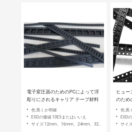
電子変圧器のためのPCによって浮
ヒュー
彫りにされるキャリア テープ材料
のため
のテー
色:黒くか明確
色:黒
ESDの価値:10E5またはいいえ
ESD
サイズ:12mm、16mm、24mm、32mm、44mm、56mm
サイズ:8