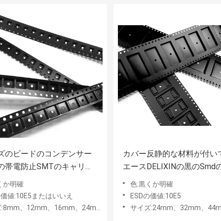
ズのビードのコンデンサー
カバー反静的な材料が付い
の帯電防止SMTのキャリア
エースDELIXINの黒のSm
プ リールの黒
ア テープ
くか明確
色:黒くか明確
の価値:10E5またはいいえ
ESDの価値:10E5
mm、12mm、16mm、24mm、32mm、44mm
サイズ:24mm、32mm、44