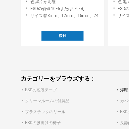
色:黒くか明確
色:黒
ESDの価値:10E5またはいいえ
ESDの
サイズ:幅8mm、12mm、16mm、24mm、32mm、44mm、56mm、72mm、88mm
サイズ
接触
カテゴリーをブラウズする：
ESDの包装テープ
浮彫
クリーンルームの付属品
カバ
プラスチックのリール
ES
ESDの腰掛けの椅子
反静