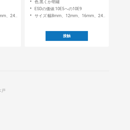
色:黒くか明確
ESDの価値:10E5への10E9
m、72mm、88mm
サイズ:幅8mm、12mm、16mm、24mm、32mm、44mm、56mm、72mm、88mm
接触
木戸