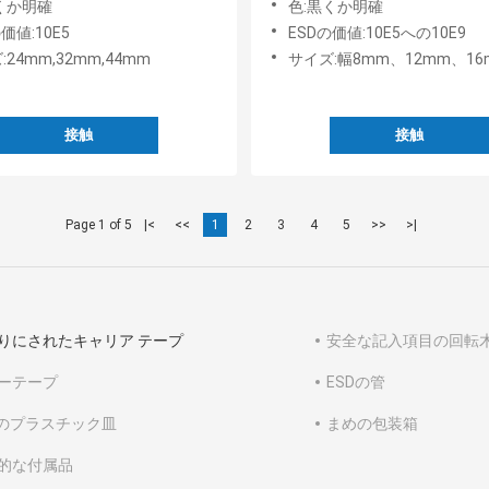
くか明確
色:黒くか明確
価値:10E5
ESDの価値:10E5への10E9
:24mm,32mm,44mm
サイズ:幅8mm、12mm、16mm、24mm、32mm、44mm、56m
接触
接触
Page 1 of 5
|<
<<
1
2
3
4
5
>>
>|
りにされたキャリア テープ
安全な記入項目の回転
ーテープ
ESDの管
Dのプラスチック皿
まめの包装箱
的な付属品