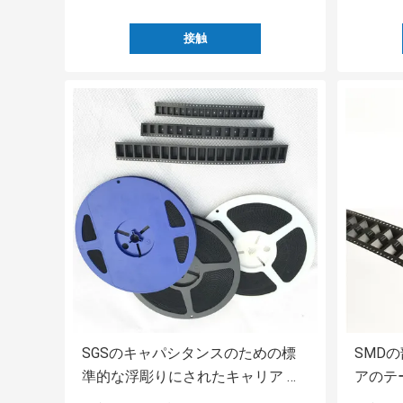
接触
SGSのキャパシタンスのための標
SMD
準的な浮彫りにされたキャリア テ
アのテ
ープ伝導性の16mm