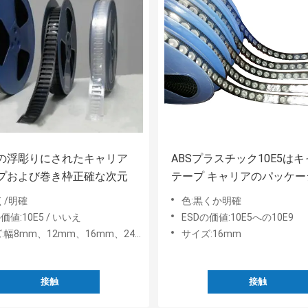
の浮彫りにされたキャリア
ABSプラスチック10E5は
プおよび巻き枠正確な次元
テープ キャリアのパッケー
空電を浮彫りにした
く/明確
色:黒くか明確
価値:10E5 / いいえ
ESDの価値:10E5への10E9
:幅8mm、12mm、16mm、24mm
サイズ:16mm
接触
接触