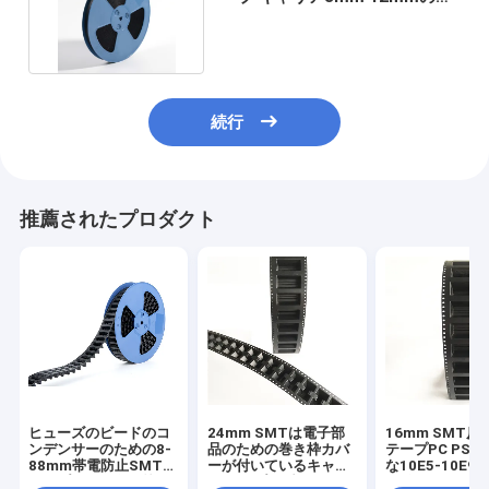
リカーボネート材料
続行
推薦されたプロダクト
ヒューズのビードのコ
24mm SMTは電子部
16mm SMT反
ンデンサーのための8-
品のための巻き枠カバ
テープPC PS
88mm帯電防止SMTの
ーが付いているキャリ
な10E5-10E9 
テープそして巻き枠の
ア テープを浮彫りにし
価値をかわいが