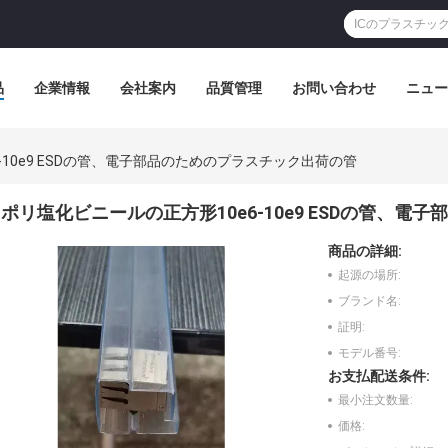
品
企業情報
会社案内
品質管理
お問い合わせ
ニュー
-10e9 ESDの管、電子部品のためのプラスチック出荷の管
ポリ塩化ビニールの正方形10e6-10e9 ESDの管、
商品の詳細:
起源の場所:
ブランド名:
証明:
モデル番号:
お支払配送条件:
最小注文数量:
価格: