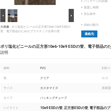
パッケージの詳細:
受渡し時間:
支払条件:
供給の能力:
大画像 :
ポリ塩化ビニールの正方形10e6-10e9 ESDの
管、電子部品のためのプラスチック出荷の管
連絡先
ポリ塩化ビニールの正方形10e6-10e9 ESDの管、電子部品
説明
材料:
PVC
ESD
色:
クリア
ロゴ:
サイズ:
カスタマイズ
原産国
タイプ:
パッキングチューブ
10e9 ESDの管
正方形ESDの管
電子部品のプ
ハイライト:
,
,