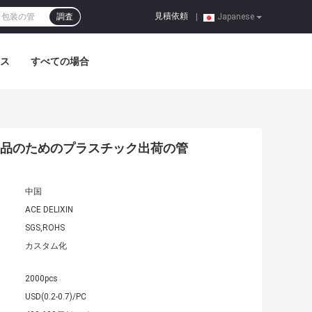
見積依頼
調査
|
Japanese
ス
すべての場合
電子部品のためのプラスチック出荷の管
中国
ACE DELIXIN
SGS,ROHS
カスタム化
2000pcs
USD(0.2-0.7)/PC