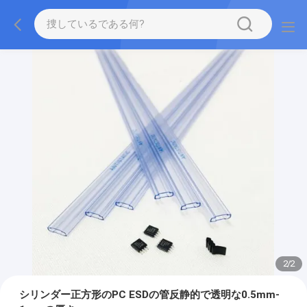
2
/
2
シリンダー正方形のPC ESDの管反静的で透明な0.5mm-