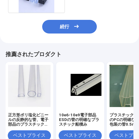
続行
推薦されたプロダクト
正方形ポリ塩化ビニー
10e6-10e9電子部品
プラスチックES
ルの反静的な管、電子
ESDの管の明確なプラ
のPCの明確な
部品のプラスチック出
スチック船積み
包装の管0.5mm
荷の管
の厚さ
ベストプライス
ベストプライス
ベストプラ