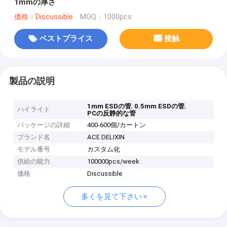
1mmの厚さ
価格：Discussible
MOQ：1000pcs
ベストプライス
接触
製品の説明
,
,
1mm ESDの管
0.5mm ESDの管
ハイライト
PCの反静的な管
パッケージの詳細
400-600個/カートン
ブランド名
ACE DELIXIN
モデル番号
カスタム化
供給の能力
100000pcs/week
価格
Discussible
多くを見て下さい