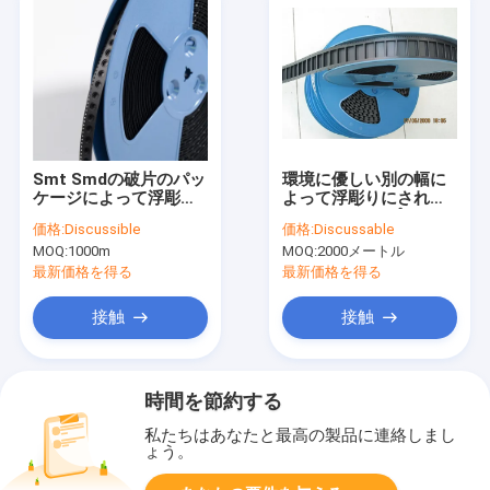
Smt Smdの破片のパッ
環境に優しい別の幅に
ケージによって浮彫り
よって浮彫りにされる
にされるキャリア テー
キャリア テープPSの
価格:
Discussible
価格:
Discussable
プおよび巻き枠カバー
PCペット材料
MOQ:
1000m
MOQ:
2000メートル
テープ
最新価格を得る
最新価格を得る
接触
接触
時間を節約する
私たちはあなたと最高の製品に連絡しまし
ょう。