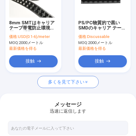
会社案内
品質管理
8mm SMTはキャリア
PS/PC物質的で黒い
テープ帯電防止環境に
SMDのキャリア テープ
お問い合わせ
優しい浮彫りにした
22mm 32mm 44mm
価格:
USD(0.1-6)/meter
価格:
Discussable
ROHS証明
MOQ:
2000メートル
MOQ:
2000メートル
ニュース
最新価格を得る
最新価格を得る
すべての場合
接触
接触
多くを見て下さい
ESDの包装テープ
浮彫りにされたキャリア テープ
メッセージ
迅速に返信します
安全な記入項目の回転木戸
クリーンルームの付属品