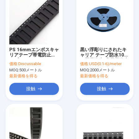
PS 16mmエンボスキャ
黒い浮彫りにされたキ
リアテープ帯電防止テ
ャリア テープ防水10E5
ープ
の帯電防止/非帯電防止
価格:
Discussable
価格:
USD(0.1-6)/meter
タイプ
MOQ:
500メートル
MOQ:
2000メートル
最新価格を得る
最新価格を得る
接触
接触
ホーム
製品
企業情報