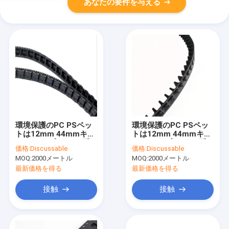
あなたの要件を与える
環境保護のPC PSペッ
環境保護のPC PSペッ
トは12mm 44mmキャ
トは12mm 44mmキャ
リア テープ8mmを浮
リア テープ8mmを浮
価格:
Discussable
価格:
Discussable
彫りにした
彫りにした
MOQ:
2000メートル
MOQ:
2000メートル
最新価格を得る
最新価格を得る
接触
接触