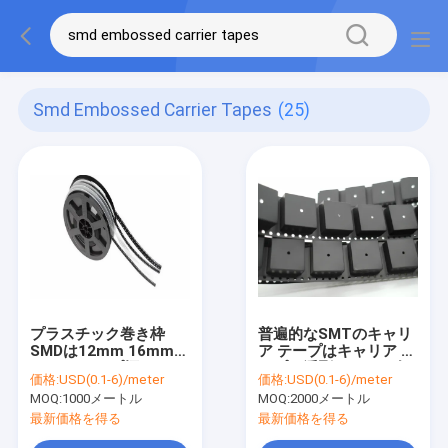
Smd Embossed Carrier Tapes
(25)
プラスチック巻き枠
普遍的なSMTのキャリ
SMDは12mm 16mmキ
ア テープはキャリア テ
ャリア テープ幅8mm
ープを浮彫りにし、友
価格:
USD(0.1-6)/meter
価格:
USD(0.1-6)/meter
を浮彫りにした
好的なEco巻き取る
MOQ:
1000メートル
MOQ:
2000メートル
最新価格を得る
最新価格を得る