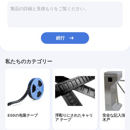
カバーテープ
ESDの管
プラスチックのリール
続行
ESDのプラスチック皿
まめの包装箱
私たちのカテゴリー
ESDの腰掛けの椅子
反静的な付属品
ESDの包装テープ
浮彫りにされたキャリ
安全な記入項目
ア テープ
木戸