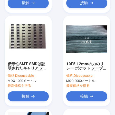
接触
接触
伝導性SMT SMDは証
10E5 12mmの力のリ
明されたキャリア テー
レー ポケット テープの
プROHS SGSを浮彫り
ための24mm浮彫りに
価格:
Discussable
価格:
Discussable
にした
されたキャリアのテー
MOQ:
1000メートル
MOQ:
2000メートル
プ リール
最新価格を得る
最新価格を得る
接触
接触