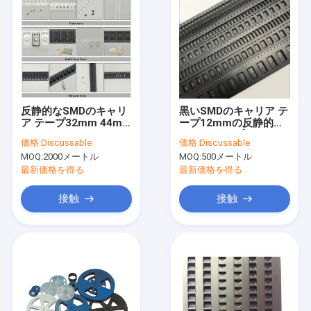
反静的なSMDのキャリ
黒いSMDのキャリア テ
ア テープ32mm 44mm
ープ12mmの反静的な
56mm 72mm 88mm
カバー テープSMT PC
価格:
Discussable
価格:
Discussable
幅
PSペット材料
MOQ:
2000メートル
MOQ:
500メートル
最新価格を得る
最新価格を得る
接触
接触
ホーム
製品
企業情報