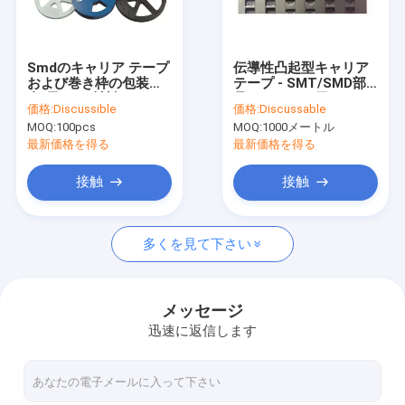
会社案内
品質管理
Smdのキャリア テープ
伝導性凸起型キャリア
および巻き枠の包装の
テープ - SMT/SMD部
お問い合わせ
青/黒いPS材料
品パッケージ用の
価格:
Discussible
価格:
Discussable
ROHS&SGS認証
MOQ:
100pcs
MOQ:
1000メートル
ニュース
最新価格を得る
最新価格を得る
すべての場合
接触
接触
多くを見て下さい
ESDの包装テープ
浮彫りにされたキャリア テープ
メッセージ
迅速に返信します
安全な記入項目の回転木戸
クリーンルームの付属品