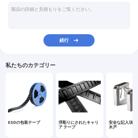
カバーテープ
ESDの管
プラスチックのリール
続行
ESDのプラスチック皿
まめの包装箱
私たちのカテゴリー
ESDの腰掛けの椅子
反静的な付属品
ESDの包装テープ
浮彫りにされたキャリ
安全な記入項目
ア テープ
木戸