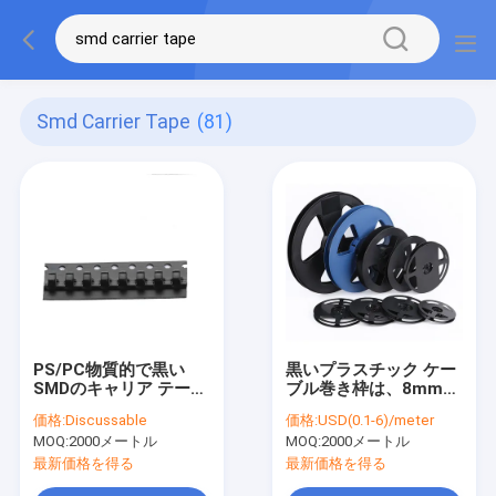
Smd Carrier Tape
(81)
PS/PC物質的で黒い
黒いプラスチック ケー
SMDのキャリア テープ
ブル巻き枠は、8mm
22mm 32mm 44mm
SMT SMDのキャリア
価格:
Discussable
価格:
USD(0.1-6)/meter
ROHS証明
テープを打った
MOQ:
2000メートル
MOQ:
2000メートル
最新価格を得る
最新価格を得る