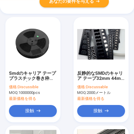
あなたの要件を与える
Smdのキャリア テープ
反静的なSMDのキャリ
プラスチック巻き枠お
ア テープ32mm 44mm
よびスプール
56mm 72mm 88mm
価格:
Discussible
価格:
Discussable
幅
MOQ:
1000000pcs
MOQ:
2000メートル
最新価格を得る
最新価格を得る
接触
接触