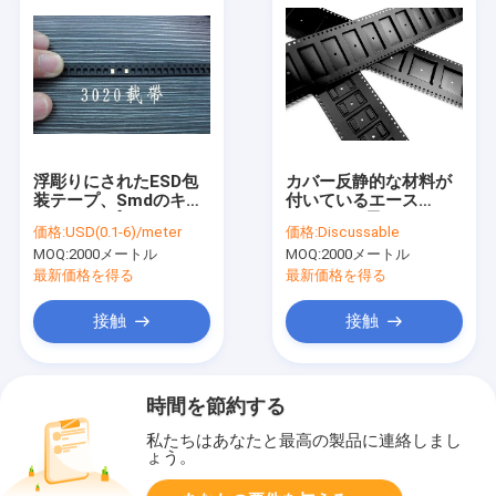
浮彫りにされたESD包
カバー反静的な材料が
装テープ、Smdのキャ
付いているエース
リア テープ12mm
DELIXINの黒のSmdの
価格:
USD(0.1-6)/meter
価格:
Discussable
24mm 32mm
キャリア テープ
MOQ:
2000メートル
MOQ:
2000メートル
最新価格を得る
最新価格を得る
接触
接触
時間を節約する
私たちはあなたと最高の製品に連絡しまし
ょう。