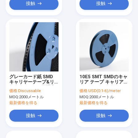
接触
接触
グレーカード紙 SMD
10E5 SMT SMDのキャ
キャリヤーテープ&リ
リア テープ キャリア
ールシステム - 工場直
8mm 12mmのポリカ
価格:
Discussable
価格:
USD(0.1-6)/meter
結,カスタム
ーボネート材料
MOQ:
2000メートル
MOQ:
2000メートル
PS/PC/APETテープ
最新価格を得る
最新価格を得る
接触
接触