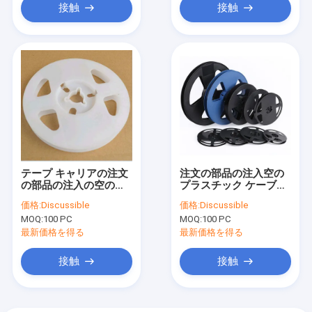
接触
接触
テープ キャリアの注文
注文の部品の注入空の
の部品の注入の空のプ
プラスチック ケーブル
ラスチック ワイヤ リー
のワイヤ リールSGSは
価格:
Discussible
価格:
Discussible
ルSGSは承認した
承認した
MOQ:
100 PC
MOQ:
100 PC
最新価格を得る
最新価格を得る
接触
接触