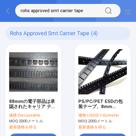
Rohs Approved Smt Carrier Tape
(4)
88mmの電子部品は承
PS/PC/PET ESDの包
認されたキャリア テー
装テープ、8mm
プROHSを浮彫りにし
12mm 16mm Smdカ
価格:
Discussable
価格:
USD(0.1-6)/meter
た
バー テープ
MOQ:
2000メートル
MOQ:
2000メートル
最新価格を得る
最新価格を得る