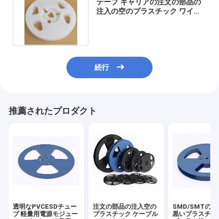
テープ キャリアの注文の部品の
注入の空のプラスチック ワイヤ
リールSGSは承認した
続行
推薦されたプロダクト
透明なPVCESDチュー
注文の部品の注入空の
SMD/SMTの
ブ 軽量用電源モジュー
プラスチック ケーブル
黒いプラスチッ