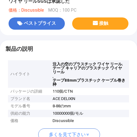
ワイヤ リールSGSは承認した
価格：Discussible
MOQ：100 PC
ベストプライス
接触
製品の説明
,
注入の空のプラスチック ワイヤ リール
テープ キャリアのプラスチック ワイヤ
リール
ハイライト
,
テープ88mmプラスチック ケーブル巻き
枠
パッケージの詳細
110個/CTN
ブランド名
ACE DELIXIN
モデル番号
8-88のmm
供給の能力
10000000個/モル
価格
Discussible
多くを見て下さい