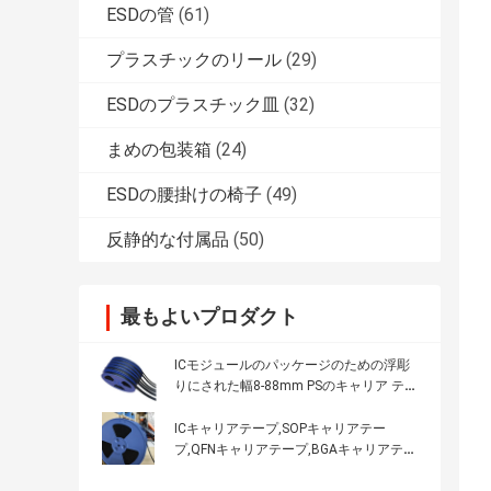
ESDの管
(61)
プラスチックのリール
(29)
ESDのプラスチック皿
(32)
まめの包装箱
(24)
ESDの腰掛けの椅子
(49)
反静的な付属品
(50)
最もよいプロダクト
ICモジュールのパッケージのための浮彫
りにされた幅8-88mm PSのキャリア テー
プ
ICキャリアテープ,SOPキャリアテー
プ,QFNキャリアテープ,BGAキャリアテー
プ,容量感应性,反静的キャリアテープ,カス