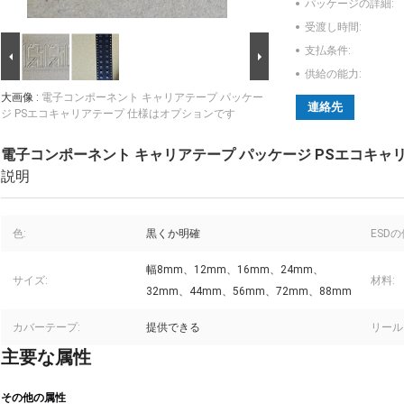
パッケージの詳細:
受渡し時間:
支払条件:
供給の能力:
大画像 :
電子コンポーネント キャリアテープ パッケー
連絡先
ジ PSエコキャリアテープ 仕様はオプションです
電子コンポーネント キャリアテープ パッケージ PSエコキャ
説明
色:
黒くか明確
ESDの
幅8mm、12mm、16mm、24mm、
サイズ:
材料:
32mm、44mm、56mm、72mm、88mm
カバーテープ:
提供できる
リール
主要な属性
その他の属性