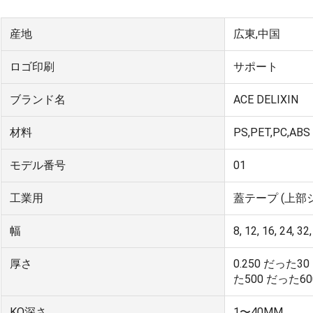
産地
広東,中国
ロゴ印刷
サポート
ブランド名
ACE DELIXIN
材料
PS,PET,PC,A
モデル番号
01
工業用
蓋テープ (上部
幅
8, 12, 16, 24, 3
厚さ
0.250 だった3
た500 だった60
KO深さ
1〜40MM