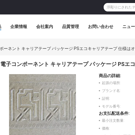
品
企業情報
会社案内
品質管理
お問い合わせ
ニュー
ポーネント キャリアテープ パッケージ PSエコキャリアテープ 仕様は
電子コンポーネント キャリアテープ パッケージ PSエ
商品の詳細:
起源の場所:
ブランド名:
証明:
モデル番号:
お支払配送条件:
最小注文数量:
価格: