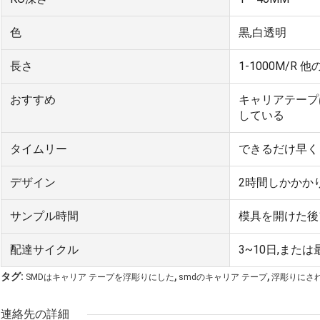
色
黒,白透明
長さ
1-1000M/
おすすめ
キャリアテープは現
している
タイムリー
できるだけ早く
デザイン
2時間しかかか
サンプル時間
模具を開けた後
配達サイクル
3~10日,また
,
,
タグ:
SMDはキャリア テープを浮彫りにした
smdのキャリア テープ
浮彫りにさ
連絡先の詳細