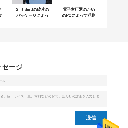
ク
Smt Smdの破片の
電子変圧器のため
テ
パッケージによっ
のPCによって浮彫
パ
て浮彫りにされる
りにされるキャリ
電
キャリア テープお
ア テープ材料
よび巻き枠カバー
テープ
ッセージ