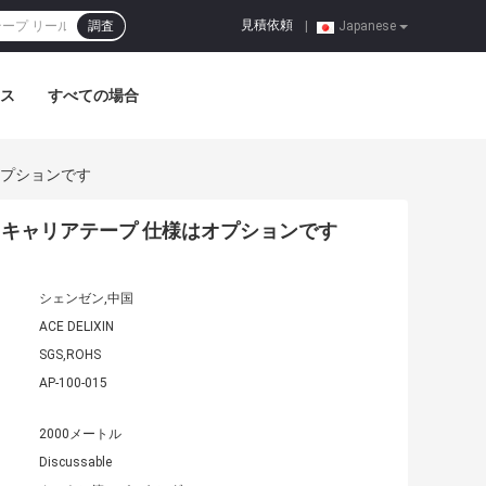
見積依頼
調査
|
Japanese
ス
すべての場合
オプションです
コキャリアテープ 仕様はオプションです
シェンゼン,中国
ACE DELIXIN
SGS,ROHS
AP-100-015
2000メートル
Discussable