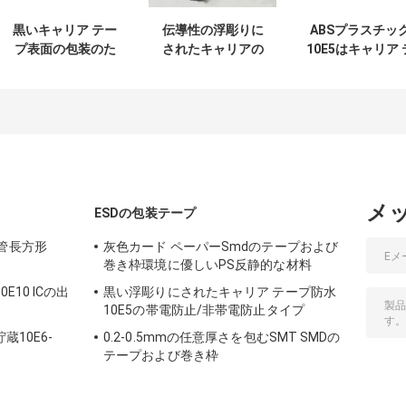
黒いキャリア テー
伝導性の浮彫りに
ABSプラスチッ
プ表面の包装のた
されたキャリアの
10E5はキャリア 
めの物質的なSmt
テープおよび巻き
ープ キャリアの
のPC Psペット材
枠正確な次元
ッケージの反空
料
を浮彫りにした
メ
ESDの包装テープ
管長方形
灰色カード ペーパーSmdのテープおよび
巻き枠環境に優しいPS反静的な材料
E10 ICの出
黒い浮彫りにされたキャリア テープ防水
10E5の帯電防止/非帯電防止タイプ
蔵10E6-
0.2-0.5mmの任意厚さを包むSMT SMDの
テープおよび巻き枠