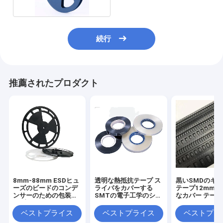
続行
推薦されたプロダクト
8mm-88mm ESDヒュ
透明な熱抵抗テープ ス
黒いSMDのキ
ーズのビードのコンデ
ライバをカバーする
テープ12mm
ンサーのための包装テ
SMTの電子工学のシー
なカバー テープ
ープSMTキャリア
ルPSA
PC PSペット材
ベストプライス
ベストプライス
ベストプラ