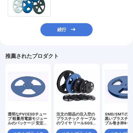
よって導かれるキャリア テープ
続行
推薦されたプロダクト
透明なPVCESDチュー
注文の部品の注入空の
SMD/SMTの
ブ 軽量用電源モジュー
プラスチック ケーブル
黒いプラスチッ
ルのパッケージ 安定し
のワイヤ リールSGSは
ブル巻き枠8-8
た寸法と良好な衝撃強
承認した
ープ運送
度