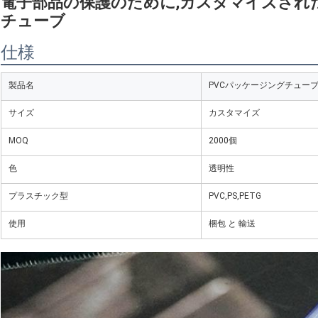
電子部品の保護のために,カスタマイズされ
チューブ
仕様
製品名
PVCパッケージングチューブ
サイズ
カスタマイズ
MOQ
2000個
色
透明性
プラスチック型
PVC,PS,PETG
使用
梱包 と 輸送