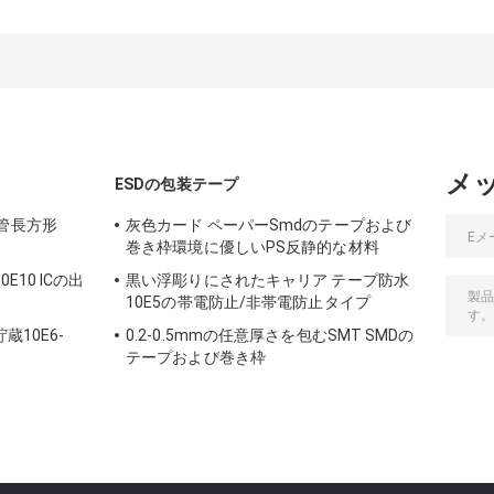
メ
ESDの包装テープ
管長方形
灰色カード ペーパーSmdのテープおよび
巻き枠環境に優しいPS反静的な材料
E10 ICの出
黒い浮彫りにされたキャリア テープ防水
10E5の帯電防止/非帯電防止タイプ
蔵10E6-
0.2-0.5mmの任意厚さを包むSMT SMDの
テープおよび巻き枠