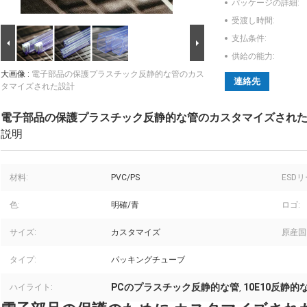
パッケージの詳細:
受渡し時間:
支払条件:
供給の能力:
大画像 :
電子部品の保護プラスチック反静的な管のカス
連絡先
タマイズされた設計
電子部品の保護プラスチック反静的な管のカスタマイズされ
説明
材料:
PVC/PS
ESD
色:
明確/青
ロゴ:
サイズ:
カスタマイズ
原産国
タイプ:
パッキングチューブ
PCのプラスチック反静的な管
10E10反静的
ハイライト:
,