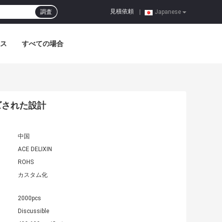
見積依頼
調査
|
Japanese
ス
すべての場合
ズされた設計
中国
ACE DELIXIN
ROHS
カスタム化
2000pcs
Discussible