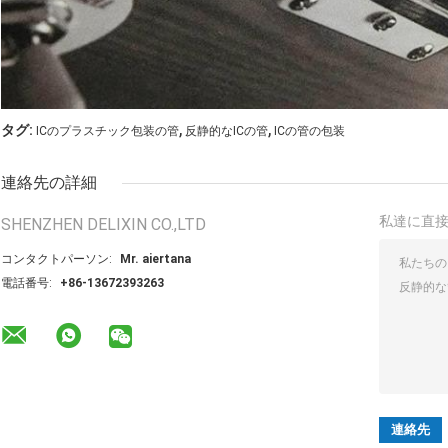
,
,
タグ:
ICのプラスチック包装の管
反静的なICの管
ICの管の包装
連絡先の詳細
私達に直
SHENZHEN DELIXIN CO.,LTD
コンタクトパーソン:
Mr. aiertana
電話番号:
+86-13672393263