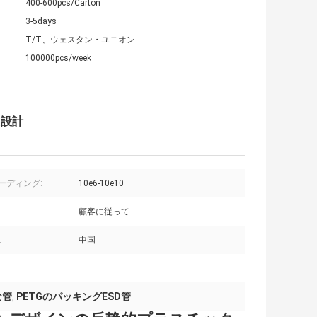
400-600pcs/Carton
3-5days
T/T、ウェスタン・ユニオン
100000pcs/week
た設計
リーディング:
10e6-10e10
顧客に従って
:
中国
な管
PETGのパッキングESD管
,