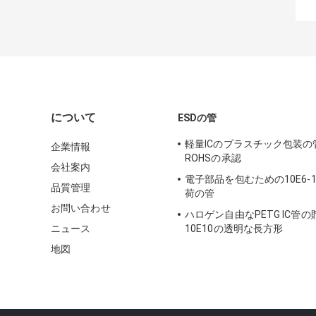
について
ESDの管
軽量ICのプラスチック包装の
企業情報
ROHSの承認
会社案内
電子部品を包むための10E6-10
品質管理
荷の管
お問い合わせ
ハロゲン自由なPETG IC管の貯
ニュース
10E10の透明な長方形
地図