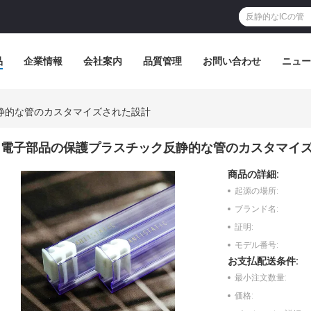
品
企業情報
会社案内
品質管理
お問い合わせ
ニュー
静的な管のカスタマイズされた設計
電子部品の保護プラスチック反静的な管のカスタマイ
商品の詳細:
起源の場所:
ブランド名:
証明:
モデル番号:
お支払配送条件:
最小注文数量:
価格: