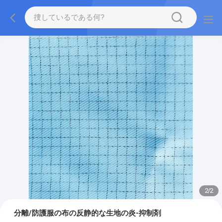
2
/
2
分離/防護服の布の反静的な生地の炎-抑制剤