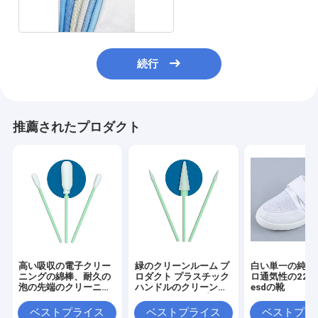
続行
推薦されたプロダクト
高い吸収の電子クリー
緑のクリーンルーム プ
白い単一の純ヴ
ニングの綿棒、耐久の
ロダクト プラスチック
ロ通気性の220m
泡の先端のクリーニン
ハンドルのクリーンル
esdの靴
グの綿棒
ームの泡はポリプロピ
レンを拭く
ベストプライス
ベストプライス
ベストプラ