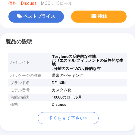
価格：Discuss
MOQ：15ロール
ベストプライス
接触
製品の説明
,
Teryleneの反静的な生地
ポリエステル フィラメントの反静的な生
ハイライト
地
,
分離のスーツの反静的な布
パッケージの詳細
通常のパッキング
ブランド名
DELIXIN
モデル番号
カスタム化
供給の能力
10000のロール月
価格
Discuss
多くを見て下さい