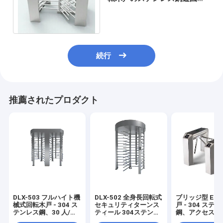
のための1つの方法
続行
推薦されたプロダクト
DLX-503 フルハイト機
DLX-502 全身長回転式
ブリッジ型 ESD
械式回転木戸 - 304 ス
セキュリティターンス
戸 - 304 ステ
テンレス鋼、30 人/
ティール 304ステンレ
鋼、アクセス制
分、半自動
ス 指紋/QRコードスキ
八角形 3 ロー