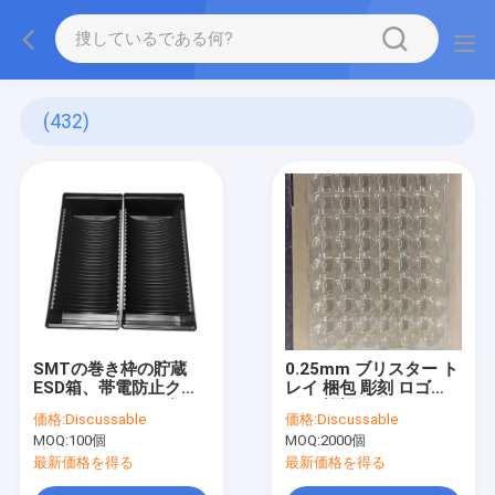
(432)
SMTの巻き枠の貯蔵
0.25mm ブリスター ト
ESD箱、帯電防止クリ
レイ 梱包 彫刻 ロゴ
ーンルームESDの巻き
SGS 認証
価格:
Discussable
価格:
Discussable
枠の皿
MOQ:
100個
MOQ:
2000個
最新価格を得る
最新価格を得る