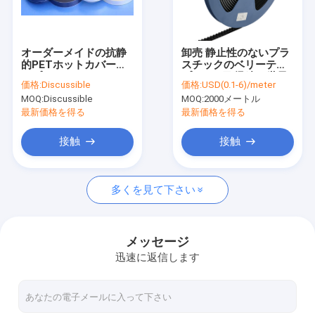
会社案内
品質管理
オーダーメイドの抗静
卸売 静止性のないプラ
的PETホットカバーテ
スチックのベリーテー
お問い合わせ
ープ
プ - 6~9日 迅速な世界
価格:
Discussible
価格:
USD(0.1-6)/meter
配送
MOQ:
Discussible
MOQ:
2000メートル
ニュース
最新価格を得る
最新価格を得る
すべての場合
接触
接触
多くを見て下さい
ESDの包装テープ
安全な記入項目の回転木戸
メッセージ
迅速に返信します
クリーンルームの付属品
カバーテープ