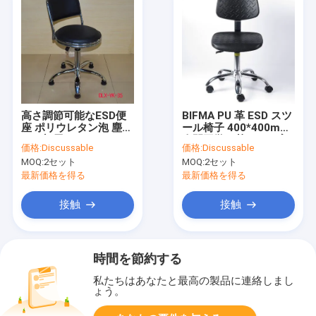
高さ調節可能なESD便
BIFMA PU 革 ESD スツ
座 ポリウレタン泡 塵の
ール椅子 400*400mm
ない部屋のために
人間工学に基づいた実
価格:
Discussable
価格:
Discussable
験室の椅子
MOQ:
2セット
MOQ:
2セット
最新価格を得る
最新価格を得る
接触
接触
時間を節約する
私たちはあなたと最高の製品に連絡しまし
ょう。