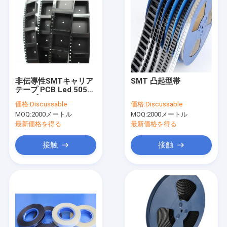
非伝導性SMTキャリア
SMT 凸起型帯
テープ PCB Led 5050
テープ
価格:
Discussable
価格:
Discussable
MOQ:
2000メートル
MOQ:
2000メートル
最新価格を得る
最新価格を得る
接触
接触
ホーム
製品
企業情報