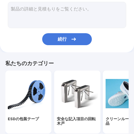
ESDの管
プラスチックのリール
ESDのプラスチック皿
続行
まめの包装箱
ESDの腰掛けの椅子
私たちのカテゴリー
反静的な付属品
新しい
smt
esdの生地
ESDの包装テープ
安全な記入項目の回転
クリーンルーム
木戸
品