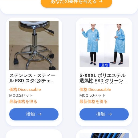
あなたの要件を与える
ステンレス・スティー
S-XXXL ポリエステル
ル ESD スタૂલチェア
透気性 ESD クリーンル
エルゴノミック 560-
ーム 衣類 静止性防止
価格:
Discussable
価格:
Discussable
820mm リフト範囲
MOQ:
2セット
MOQ:
50セット
最新価格を得る
最新価格を得る
接触
接触