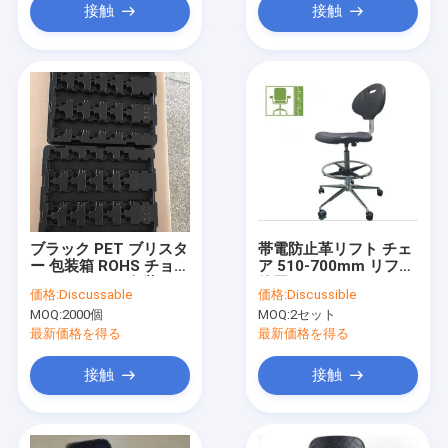
接触
接触
ブラック PET ブリスタ
帯電防止革リフト チェ
ー 包装箱 ROHS チョコ
ア 510-700mm リフト
レート トレイ 包装
範囲
価格:
Discussable
価格:
Discussible
MOQ:
2000個
MOQ:
2セット
最新価格を得る
最新価格を得る
接触
接触