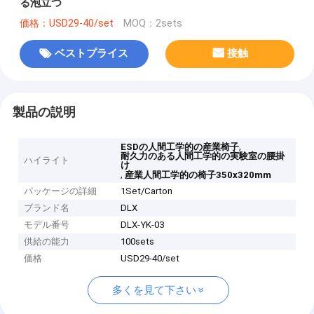
る泡立つ
価格：USD29-40/set
MOQ：2sets
ベストプライス
接触
製品の説明
,
ESDの人間工学的の産業椅子
耐久力のある人間工学的の実験室の腰掛
ハイライト
け
,
産業人間工学的の椅子350x320mm
パッケージの詳細
1Set/Carton
ブランド名
DLX
モデル番号
DLX-YK-03
供給の能力
100sets
価格
USD29-40/set
多くを見て下さい