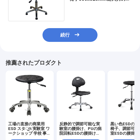
る泡立つ
続行
推薦されたプロダクト
工場の直接の商業用
反静的で調節可能な実
黒い色ESDの実
ESD スタૂલ 実験室 ワ
験室の腰掛け、PUの病
椅子、調節可能
ークショップ 学校 事務
院回転ESDの腰掛けの
室ESDの腰掛け
所 シンプル
椅子