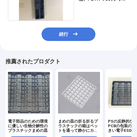
チック内部の皿
続行
推薦されたプロダクト
電子部品のための環境
まめの皿の折る折るプ
PSの反静的な
に優しい生物分解性の
ラスチックの箱はペッ
PCBの包装のた
プラスチックまめの皿
トを通って静かにカス
きい電子ESDの
タマイズした
皿