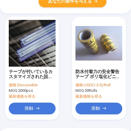
あなたの要件を与える
テープが付いているカ
防水付着力の安全警告
スタマイズされた設計
テープ ポリ塩化ビニー
反静的な放出のプラス
ルESDの床の地下の示
価格:
Discussible
価格:
USD(1-3.5)/Roll
チック管
すテープ
MOQ:
2000pcs
MOQ:
50Rolls
最新価格を得る
最新価格を得る
接触
接触