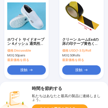
ホワイト サイドオープ
クリーン ルームEsdの
ン 4メッシュ 通気性
床の印テープ黄色く黒
ESD安全靴 - PU & キャ
い17mm 33mm
価格:
Discussible
価格:
USD(1-3.5)/Roll
ンバス、静電気防止 &
50mm
MOQ:
50pairs
MOQ:
50Rolls
衝突防止、サイズ34-
46
最新価格を得る
最新価格を得る
接触
接触
時間を節約する
私たちはあなたと最高の製品に連絡しまし
ょう。