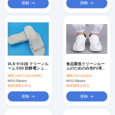
接触
接触
DLX-9102B クリーンル
食品製造クリーンルー
ーム ESD 防静電シュー
ムのための白色PU革
ズ - ホワイト SPU 材
ESD安全靴 - サイズ34-
価格:
USD 0.3/pc(EXW)
価格:
Discussible
料,防滑,電子機器&医薬
48,アンチステティック
MOQ:
50pairs
MOQ:
50pairs
品 (36-46サイズ)
&掃除が簡単
最新価格を得る
最新価格を得る
接触
接触