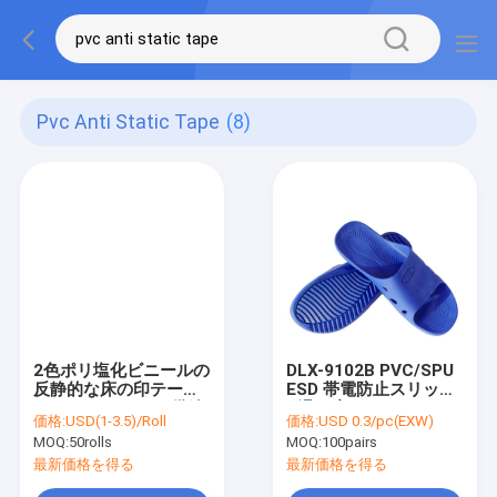
Pvc Anti Static Tape
(8)
2色ポリ塩化ビニールの
DLX-9102B PVC/SPU
反静的な床の印テープ
ESD 帯電防止スリッパ
クリーン ルームの供給
- 滑り止め、クリーンル
価格:
USD(1-3.5)/Roll
価格:
USD 0.3/pc(EXW)
ームおよび電子機器工
MOQ:
50rolls
MOQ:
100pairs
場用
最新価格を得る
最新価格を得る