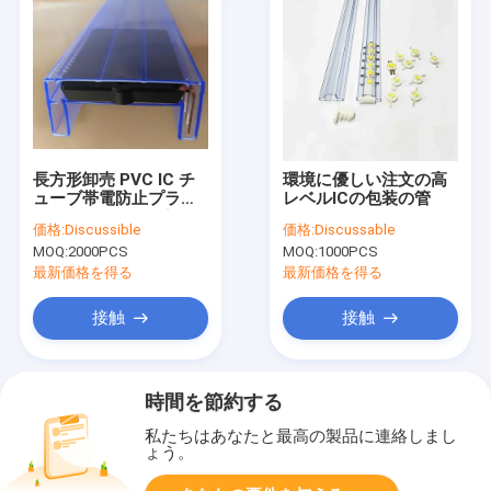
長方形卸売 PVC IC チ
環境に優しい注文の高
ューブ帯電防止プラス
レベルICの包装の管
チック パッキング チュ
価格:
Discussible
価格:
Discussable
ーブ
MOQ:
2000PCS
MOQ:
1000PCS
最新価格を得る
最新価格を得る
接触
接触
時間を節約する
私たちはあなたと最高の製品に連絡しまし
ょう。