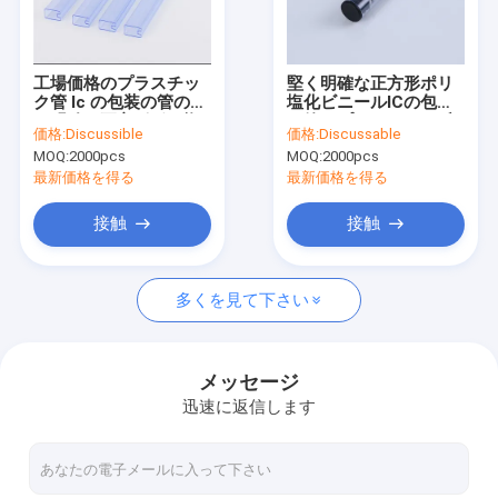
会社案内
品質管理
工場価格のプラスチッ
堅く明確な正方形ポリ
ク管 Ic の包装の管の堅
塩化ビニールICの包装
お問い合わせ
く明確な正方形ポリ塩
の管、プラスチック反
価格:
Discussible
価格:
Discussable
化ビニールのプラスチ
静的な管
MOQ:
2000pcs
MOQ:
2000pcs
ック反静的な Ic の管
ニュース
最新価格を得る
最新価格を得る
すべての場合
接触
接触
多くを見て下さい
ESDの包装テープ
浮彫りにされたキャリア テープ
メッセージ
迅速に返信します
安全な記入項目の回転木戸
クリーンルームの付属品