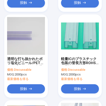
接触
接触
透明な打ち抜かれたポ
軽量ICのプラスチック
リ塩化ビニール/PETG
包装の管長方形ROHS
ICのプラスチック包装
の承認
価格:
Discussable
価格:
Discussable
の管正方形の管
MOQ:
2000pcs
MOQ:
2000pcs
最新価格を得る
最新価格を得る
接触
接触