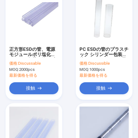
正方形ESDの管、電源
PC ESDの管のプラスチ
モジュールポリ塩化ビ
ック シリンダー包装の
ニールの包装の管の反
管12CM 1500CMの長
価格:
Discussable
価格:
Discussible
空電
さ
MOQ:
2000pcs
MOQ:
1000pcs
最新価格を得る
最新価格を得る
接触
接触
ホーム
製品
企業情報