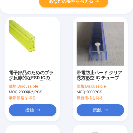
あなたの要件を与える
電子部品のためのプラ
帯電防止ハード クリア
グ反静的なESD ICの包
長方形空 IC チューブ包
装の管によって取り除
装工場サプライヤー
価格:
Discussible
価格:
Discussible
きなさい
MOQ:
2000年のPCS
MOQ:
2000PCS
最新価格を得る
最新価格を得る
接触
接触