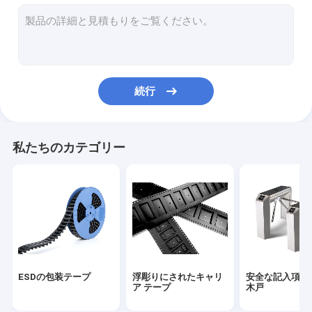
カバーテープ
ESDの管
プラスチックのリール
続行
ESDのプラスチック皿
まめの包装箱
私たちのカテゴリー
ESDの腰掛けの椅子
反静的な付属品
ESDの包装テープ
浮彫りにされたキャリ
安全な記入項目
ア テープ
木戸