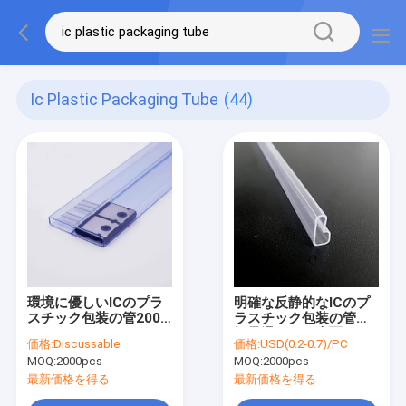
Ic Plastic Packaging Tube
(44)
環境に優しいICのプラ
明確な反静的なICのプ
スチック包装の管200-
ラスチック包装の管の
2000mm
軽量滑らかな表面
価格:
Discussable
価格:
USD(0.2-0.7)/PC
MOQ:
2000pcs
MOQ:
2000pcs
最新価格を得る
最新価格を得る