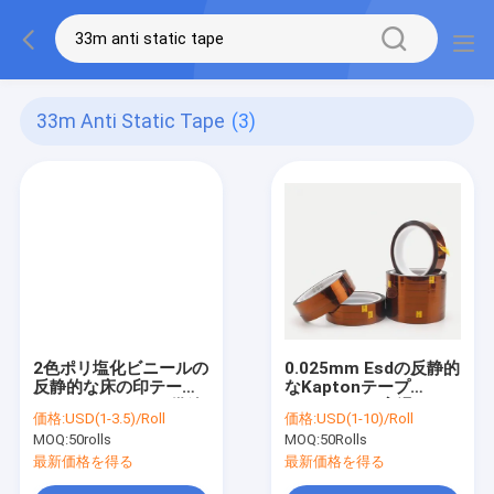
33m Anti Static Tape
(3)
2色ポリ塩化ビニールの
0.025mm Esdの反静的
反静的な床の印テープ
なKaptonテープ
クリーン ルームの供給
Polyimideの高温260C
価格:
USD(1-3.5)/Roll
価格:
USD(1-10)/Roll
接着剤
MOQ:
50rolls
MOQ:
50Rolls
最新価格を得る
最新価格を得る