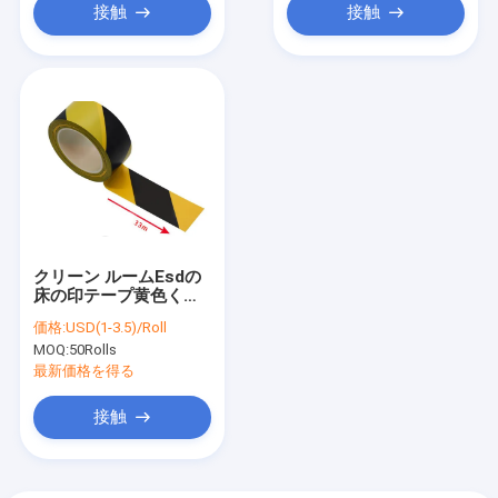
接触
接触
クリーン ルームEsdの
床の印テープ黄色く黒
い17mm 33mm
価格:
USD(1-3.5)/Roll
50mm
MOQ:
50Rolls
最新価格を得る
接触